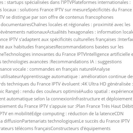
: startups spécialisées dans l'IPTVPlateformes internationales :
 locaux : solutions France IPTV sur mesureSpécificités du France
TV se distingue par son offre de contenus francophones
s, documentairesChaînes locales et régionales : proximité avec les
4, événements nationauxActualités hexagonales : information local
nce IPTV s'adaptent aux spécificités culturelles françaises :Interfa
té aux habitudes françaisesRecommandations basées sur les
Technologies innovantes du France IPTVIntelligence artificielle 
s technologies avancées :Recommandations IA : suggestions
ssance vocale : commandes en français naturelAnalyse
 utilisateurApprentissage automatique : amélioration continue de
ds techniques du France IPTV évoluent :4K Ultra HD généralisée :
c Range) : rendu des couleurs optimiséAudio spatial : expérienc
nt automatique selon la connexionInfrastructure et déploiement
oiement du France IPTV s'appuie sur :Plan France Très Haut Débit
 IPTV en mobilitéEdge computing : réduction de la latenceCDN
 la diffusionPartenariats technologiquesLe succès du France IPTV
érateurs télécoms françaisConstructeurs d'équipements