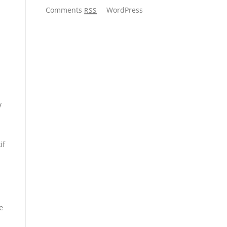
Comments
WordPress
RSS
V
if
e