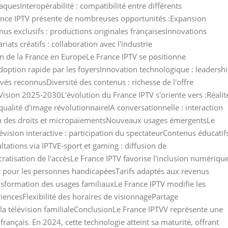
aquesInteropérabilité : compatibilité entre différents
ce IPTV présente de nombreuses opportunités :Expansion
us exclusifs : productions originales françaisesInnovations
ats créatifs : collaboration avec l'industrie
n de la France en EuropeLe France IPTV se positionne
option rapide par les foyersInnovation technologique : leadersh
evés reconnusDiversité des contenus : richesse de l'offre
Vision 2025-2030L'évolution du France IPTV s'oriente vers :Réalit
qualité d'image révolutionnaireIA conversationnelle : interaction
tion des droits et micropaiementsNouveaux usages émergentsLe
vision interactive : participation du spectateurContenus éducatifs
tations via IPTVE-sport et gaming : diffusion de
tisation de l'accèsLe France IPTV favorise l'inclusion numériqu
té pour les personnes handicapéesTarifs adaptés aux revenus
sformation des usages familiauxLe France IPTV modifie les
iencesFlexibilité des horaires de visionnagePartage
 la télévision familialeConclusionLe France IPTVV représente une
rançais. En 2024, cette technologie atteint sa maturité, offrant