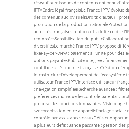
réseauFournisseurs de contenus nationauxEntre
IPTVCadre légal françaisLe France IPTV évolue 
des contenus audiovisuelsDroits d'auteur : protec
promotion de la production nationaleProtection
autorités françaises renforcent la lutte contre l'
renforcéesSensibilisation du publicCollaborat
diversifiésLe marché France IPTV propose différ
fixePay-per-view : paiement à l'unité pour des 
options payantesPublicité intégrée : financemen
contribue à l'économie française :Création d'e
infrastructureDéveloppement de l'écosystème tec
utilisateur France IPTVInterface utilisateur franç
: navigation simplifiéeRecherche avancée : filtre
préférences individuellesContrôle parental : p
propose des fonctions innovantes :Visionnage ho
synchronisation entre appareilsPartage social :
contrôle par assistants vocauxDéfis et opportuni
à plusieurs défis :Bande passante : gestion de