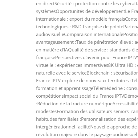
en directSécurité : protection contre les cyberatt
systèmesOpportunités de développementLe Fran
internationale : export du modèle françaisConten
technologiques : R&D française de pointePartenari
audiovisuelleComparaison internationalePositio
avantageusement :Taux de pénétration élevé : ad
en matière d'IAQualité de service : standards él
françaisePerspectives d'avenir pour France IPTV
virtuelle : expériences immersives8K Ultra HD : 
naturelle avec le serviceBlockchain : sécurisa
France IPTV explore de nouveaux territoires :Télé
formation et apprentissageTélémédecine : consul
compétitionsImpact social du France IPTVDémocra
:Réduction de la fracture numériqueAccessibili
modestesFormation des utilisateurs seniorsTran
habitudes familiales :Personnalisation des expér
intergénérationnel facilitéNouvelle approche de
révolution majeure dans le paysage audiovisuel f