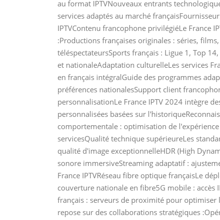
au format IPTVNouveaux entrants technologiques 
services adaptés au marché françaisFournisseurs
IPTVContenu francophone privilégiéLe France IP
:Productions françaises originales : séries, film
téléspectateursSports français : Ligue 1, Top 1
et nationaleAdaptation culturelleLes services Fra
en français intégralGuide des programmes adap
préférences nationalesSupport client francophone
personnalisationLe France IPTV 2024 intègre de
personnalisées basées sur l'historiqueReconnai
comportementale : optimisation de l'expérience
servicesQualité technique supérieureLes standar
qualité d'image exceptionnelleHDR (High Dynami
sonore immersiveStreaming adaptatif : ajusteme
France IPTVRéseau fibre optique françaisLe dépl
couverture nationale en fibre5G mobile : accès
français : serveurs de proximité pour optimiser
repose sur des collaborations stratégiques :Op