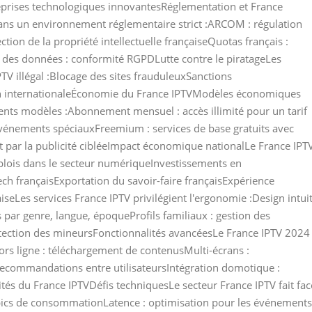
prises technologiques innovantesRéglementation et France
dans un environnement réglementaire strict :ARCOM : régulation
tion de la propriété intellectuelle françaiseQuotas français :
 des données : conformité RGPDLutte contre le piratageLes
IPTV illégal :Blocage des sites frauduleuxSanctions
ion internationaleÉconomie du France IPTVModèles économiques
ents modèles :Abonnement mensuel : accès illimité pour un tarif
événements spéciauxFreemium : services de base gratuits avec
t par la publicité cibléeImpact économique nationalLe France IPT
mplois dans le secteur numériqueInvestissements en
h françaisExportation du savoir-faire françaisExpérience
aiseLes services France IPTV privilégient l'ergonomie :Design intuit
s par genre, langue, époqueProfils familiaux : gestion des
rotection des mineursFonctionnalités avancéesLe France IPTV 2024
rs ligne : téléchargement de contenusMulti-écrans :
 recommandations entre utilisateursIntégration domotique :
tés du France IPTVDéfis techniquesLe secteur France IPTV fait fac
s pics de consommationLatence : optimisation pour les événements