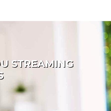
 DU STREAMING
S